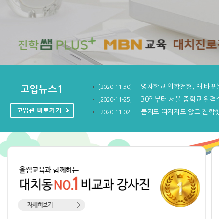
영재학교 입학전형, 왜 바뀌는
[2020-11-30]
고입뉴스1
30일부터 서울 중학교 원격수업
[2020-11-25]
더보기
묻지도 따지지도 않고 진학했다
[2020-11-02]