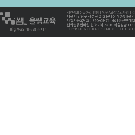
개인정보취급 처리방침
| 약관/고객유의사항
| C
서울시 강남구 삼성로 212 은마상가 3층 B블럭 312호
사업자등록번호 : 220-09-71140 l 통신판매업
전화권유판매업 신고 : 제 2016-서울강남-00063
COPYRIGHT©2018 ALL SSEMEDU CO.LTD ALL 