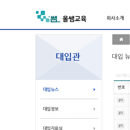
187개(
번호
대입뉴스
대입정보
대입자료실