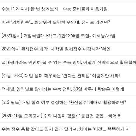
수능 D-3, 다시 한 번 챙겨보자… 수능 준비물과 마음가짐
이젠 ‘의치한수’… 최상위권 도약한 수의대, 정시로 가려면?
[2021정시] 거점국립대 9개교, 1만1268명 모집.. 예체능/사범
2021약대 원서접수 개막.. 대학별 원서접수 마감시각 '확인'
절대평가라도 만만히 볼 수 없는 수능 영어, 어떻게 전략적으로 활용할까
[수능 D-30] 대입 성패 좌우하는 '컨디션 관리법' 이렇게만 해라!
적대별, 영역별로 달라지는 수능 전략, 30일 마무리 학습은 이렇게
[고3 필독] 대입 합격 여부 결정하는 ‘환산점수’ 제대로 활용하려면?
[2020 10월 모의고사] 수학 나형이 함정? 1등급컷 종합… 국어 8
수능 점수 총합 같아도 입시 결과 달라져, 차이는 ‘이것’… 똑똑하게 지