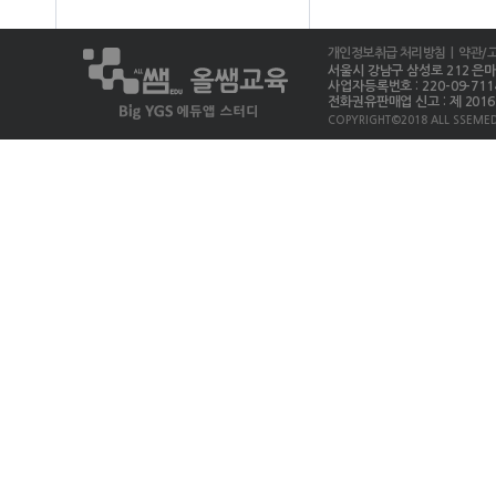
개인정보취급 처리방침
| 약관/
서울시 강남구 삼성로 212 은마상가 
사업자등록번호 : 220-09-711
전화권유판매업 신고 : 제 2016-
COPYRIGHT©2018 ALL SSEMED