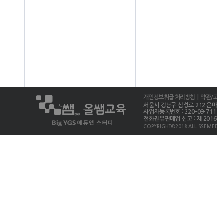
개인정보취급 처리방침
| 약관/
서울시 강남구 삼성로 212 은마상가 
사업자등록번호 : 220-09-711
전화권유판매업 신고 : 제 2016-
COPYRIGHT©2018 ALL SSEMED