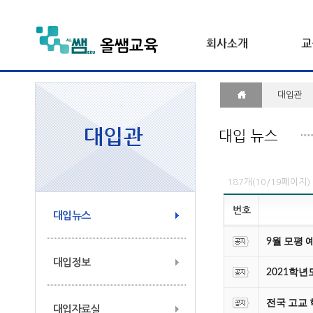
대입관
187개(10/19페이지)
번호
대입뉴스
9월 모평 
대입정보
2021학
전국 고교 
대입자료실