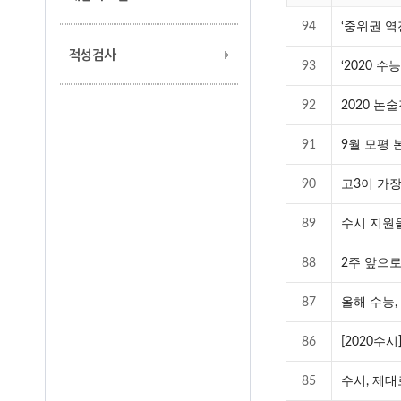
94
‘중위권 역
적성검사
93
‘2020 
92
2020 논
91
9월 모평 
90
고3이 가장
89
수시 지원을
88
2주 앞으로
87
올해 수능,
86
[2020수
85
수시, 제대