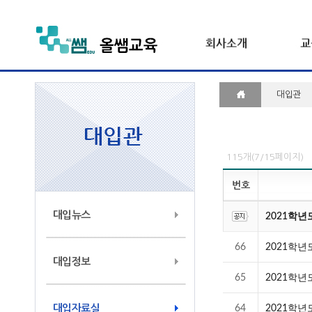
대입관
115개(7/15페이지)
번호
대입뉴스
2021학년
66
2021학년
대입정보
65
2021학년
대입자료실
64
2021학년