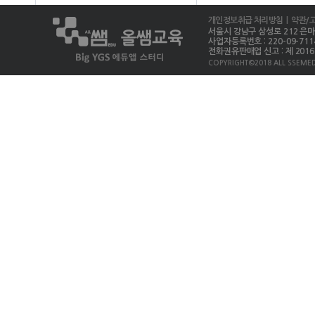
개인정보취급 처리방침
| 약관/
서울시 강남구 삼성로 212 은마상가 
사업자등록번호 : 220-09-711
전화권유판매업 신고 : 제 2016-
COPYRIGHT©2018 ALL SSEMED