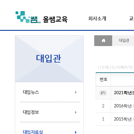
대입관
115개(15/15페이지)
번호
대입뉴스
2021학년
2
2016학년
대입정보
1
2015학년
대입자료실