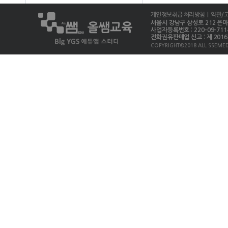
개인정보취급 처리방침
| 약관/
서울시 강남구 삼성로 212 은마상가 
사업자등록번호 : 220-09-711
전화권유판매업 신고 : 제 2016-
COPYRIGHT©2018 ALL SSEMED