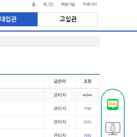
홈
로그인
회원가입
커뮤니티
글쓴이
조회
관리자
84044
관리자
7752
관리자
7571
관리자
7551