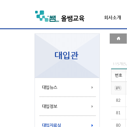
115개(
번호
대입뉴스
82
대입정보
81
대입자료실
80