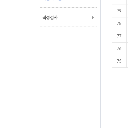
79
적성검사
78
77
76
75