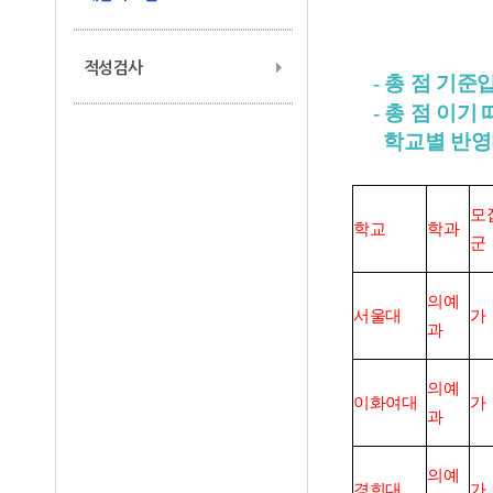
적성검사
-
총 점 기준
-
총 점 이기
학교별 반영비
모
학교
학과
군
의예
서울대
가
과
의예
이화여대
가
과
의예
경희대
가