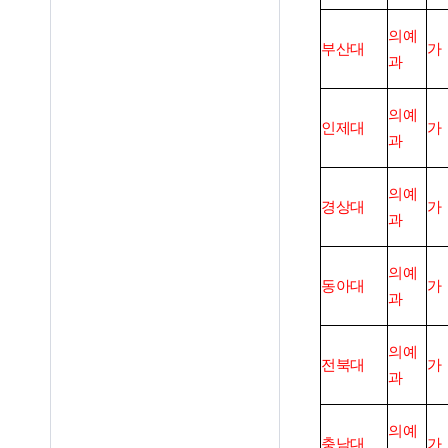
의예
부산대
가
과
의예
인제대
가
과
의예
경상대
가
과
의예
동아대
가
과
의예
전북대
가
과
의예
충남대
가