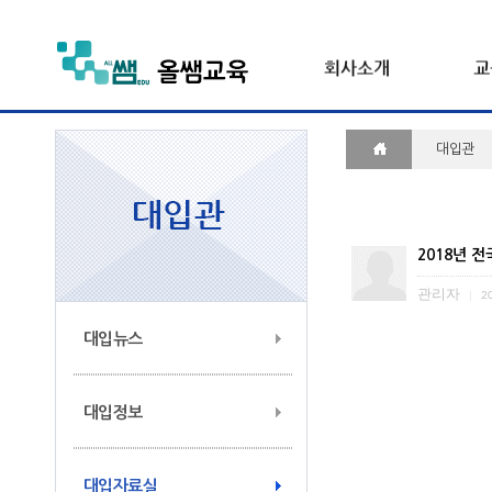
대입관
2018년 전
관리자
|
20
대입뉴스
대입정보
대입자료실