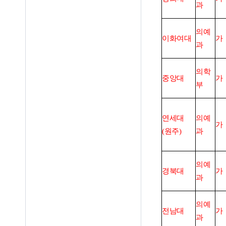
과
의예
이화
여대
가
과
의학
중앙대
가
부
연세대
의예
가
(
원주
)
과
의예
경북대
가
과
의예
전남대
가
과