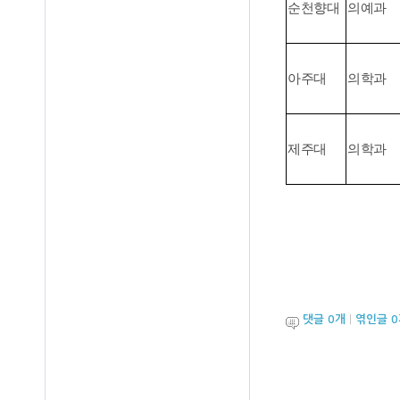
순천향대
의예과
아주대
의학과
제주대
의학과
댓글
0
개
|
엮인글
0